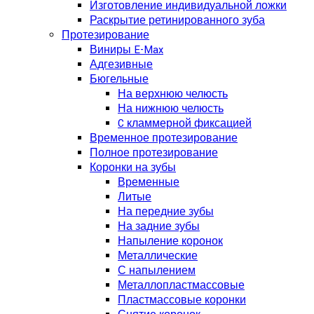
Изготовление индивидуальной ложки
Раскрытие ретинированного зуба
Протезирование
Виниры E-Max
Адгезивные
Бюгельные
На верхнюю челюсть
На нижнюю челюсть
C кламмерной фиксацией
Временное протезирование
Полное протезирование
Коронки на зубы
Временные
Литые
На передние зубы
На задние зубы
Напыление коронок
Металлические
С напылением
Металлопластмассовые
Пластмассовые коронки