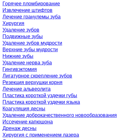
Горячее пломбирование
Извлечение штифтов
Лечение гранулемы зуба
Хирургия
Удаление зубов
Подвижные зубы
Удаление зубов мудрости
Верхние зубы мудрости
Нижние зубы
Удаление нерва зуба
Гингивэктомия
Лигатурное скрепление зубов
Резекция верхушки корня
Лечение альвеолита
Пластика короткой уздечки губы
Пластика короткой уздечки языка
Коагуляция десны
Удаление доброкачественного новообразования
Иссечение капюшона
Дренаж десны
Хирургия с применением лазера