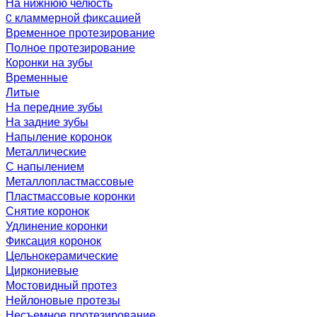
На нижнюю челюсть
C кламмерной фиксацией
Временное протезирование
Полное протезирование
Коронки на зубы
Временные
Литые
На передние зубы
На задние зубы
Напыление коронок
Металлические
С напылением
Металлопластмассовые
Пластмассовые коронки
Снятие коронок
Удлинение коронки
Фиксация коронок
Цельнокерамические
Циркониевые
Мостовидный протез
Нейлоновые протезы
Несъемное протезирование