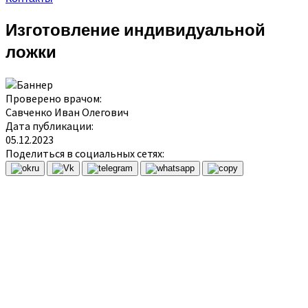
Изготовление индивидуальной
ложки
Проверено врачом:
Савченко Иван Олегович
Дата публикации:
05.12.2023
Поделиться в социальных сетях:
Индивидуальная ложка – это изделие,
которое делается при имплантации и
протезировании. Свое название
конструкция получила за необычную форму.
В стоматологии также может называться
«оттискной ложкой» или «слепочной
ложкой».