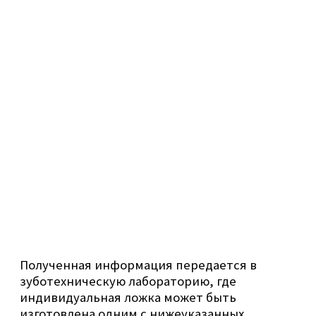
заднего предела полости рта языком
нужно дотянуться до верхней губы,
облизав. Затем дотянуться до обеих
щек попеременно.
При проведении припасовки на верхней
челюсти пациенту необходимо проглотить
слюну. Затем втянуть щеки и оттянуть
верхнюю губу вниз. После этого сложить губы
в положение для свиста.
Такие движения позволяют сделать
качественный детализированный слепок и
избежать рвотного рефлекса при оттиске.
Полученная информация передается в
зуботехническую лабораторию, где
индивидуальная ложка может быть
изготовлена одним с нижеуказанных