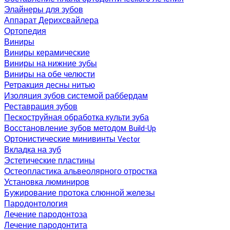
Элайнеры для зубов
Аппарат Дерихсвайлера
Ортопедия
Виниры
Виниры керамические
Виниры на нижние зубы
Виниры на обе челюсти
Ретракция десны нитью
Изоляция зубов системой раббердам
Реставрация зубов
Пескоструйная обработка культи зуба
Восстановление зубов методом Build-Up
Ортонистические минивинты Vector
Вкладка на зуб
Эстетические пластины
Остеопластика альвеолярного отростка
Установка люминиров
Бужирование протока слюнной железы
Пародонтология
Лечение пародонтоза
Лечение пародонтита