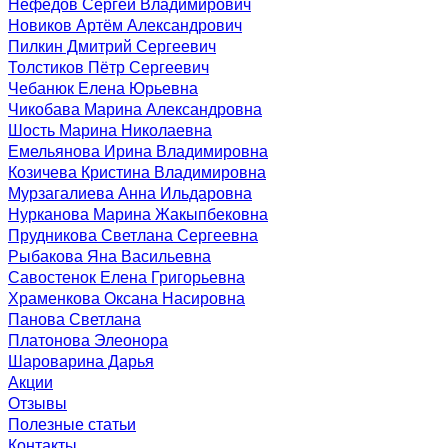
Нефёдов Сергей Владимирович
Новиков Артём Александрович
Пилкин Дмитрий Сергеевич
Толстиков Пётр Сергеевич
Чебанюк Елена Юрьевна
Чикобава Марина Александровна
Шость Марина Николаевна
Емельянова Ирина Владимировна
Козичева Кристина Владимировна
Мурзагалиева Анна Ильдаровна
Нурканова Марина Жакыпбековна
Прудникова Светлана Сергеевна
Рыбакова Яна Васильевна
Савостенок Елена Григорьевна
Храменкова Оксана Насировна
Панова Светлана
Платонова Элеонора
Шароварина Дарья
Акции
Отзывы
Полезные статьи
Контакты