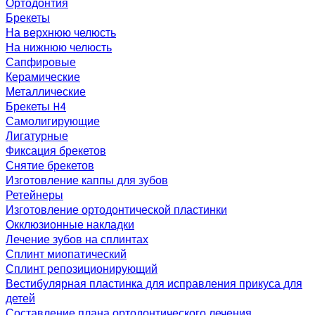
Ортодонтия
Брекеты
На верхнюю челюсть
На нижнюю челюсть
Сапфировые
Керамические
Металлические
Брекеты H4
Самолигирующие
Лигатурные
Фиксация брекетов
Снятие брекетов
Изготовление каппы для зубов
Ретейнеры
Изготовление ортодонтической пластинки
Окклюзионные накладки
Лечение зубов на сплинтах
Сплинт миопатический
Сплинт репозиционирующий
Вестибулярная пластинка для исправления прикуса для
детей
Составление плана ортодонтического лечения