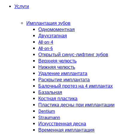
Услуги
Имплантация зубов
Одномоментная
Двухэтапная
All-on-4
All-on-6
Открытый синус-лифтинг зубов
Верхняя челюсть
Нижняя челюсть
Удаление имплантата
Раскрытие имплантата
Балочный протез на 4 имплантах
Базальная
Костная пластика
Пластика десны при имплантации
Dentium
Straumann
Искусственная десна
Временная имплантация