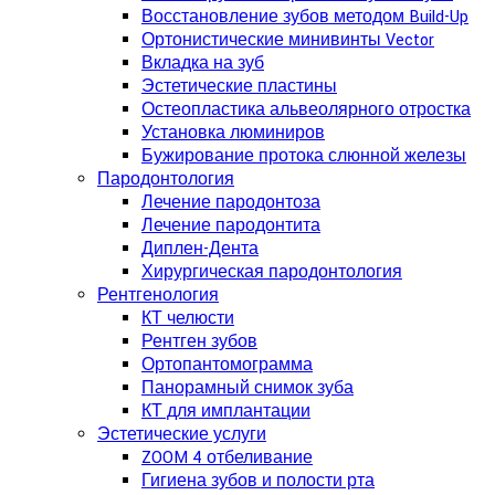
Восстановление зубов методом Build-Up
Ортонистические минивинты Vector
Вкладка на зуб
Эстетические пластины
Остеопластика альвеолярного отростка
Установка люминиров
Бужирование протока слюнной железы
Пародонтология
Лечение пародонтоза
Лечение пародонтита
Диплен-Дента
Хирургическая пародонтология
Рентгенология
КТ челюсти
Рентген зубов
Ортопантомограмма
Панорамный снимок зуба
КТ для имплантации
Эстетические услуги
ZOOM 4 отбеливание
Гигиена зубов и полости рта