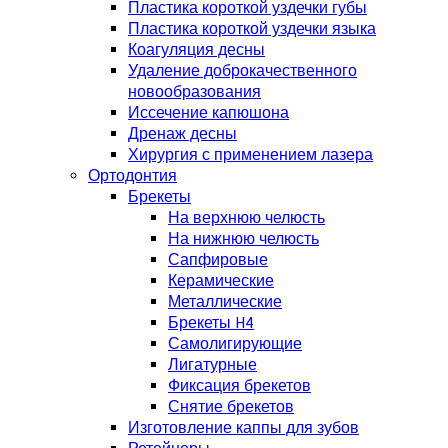
Пластика короткой уздечки губы
Пластика короткой уздечки языка
Коагуляция десны
Удаление доброкачественного
новообразования
Иссечение капюшона
Дренаж десны
Хирургия с применением лазера
Ортодонтия
Брекеты
На верхнюю челюсть
На нижнюю челюсть
Сапфировые
Керамические
Металлические
Брекеты H4
Самолигирующие
Лигатурные
Фиксация брекетов
Снятие брекетов
Изготовление каппы для зубов