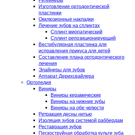
Ретейнеры
Изготовление ортодонтической
пластинки
Окклюзионные накладки
Лечение зубов на сплинтах
Сплинт миопатический
Сплинт репозиционирующий
Вестибулярная пластинка для
исправления прикуса для детей
Составление плана ортодонтического
лечения
Элайнеры для зубов
Аппарат Дерихсвайлера
Ортопедия
Виниры
Виниры керамические
Виниры на нижние зубы
Виниры на обе челюсти
Ретракция десны нитью
Изоляция зубов системой раббердам
Реставрация зубов
Пескоструйная обработка культи зуба