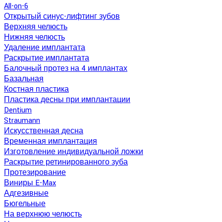
All-on-6
Открытый синус-лифтинг зубов
Верхняя челюсть
Нижняя челюсть
Удаление имплантата
Раскрытие имплантата
Балочный протез на 4 имплантах
Базальная
Костная пластика
Пластика десны при имплантации
Dentium
Straumann
Искусственная десна
Временная имплантация
Изготовление индивидуальной ложки
Раскрытие ретинированного зуба
Протезирование
Виниры E-Max
Адгезивные
Бюгельные
На верхнюю челюсть