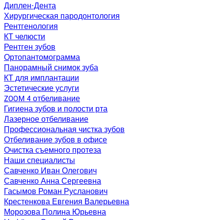
Диплен-Дента
Хирургическая пародонтология
Рентгенология
КТ челюсти
Рентген зубов
Ортопантомограмма
Панорамный снимок зуба
КТ для имплантации
Эстетические услуги
ZOOM 4 отбеливание
Гигиена зубов и полости рта
Лазерное отбеливание
Профессиональная чистка зубов
Отбеливание зубов в офисе
Очистка съемного протеза
Наши специалисты
Савченко Иван Олегович
Савченко Анна Сергеевна
Гасымов Роман Русланович
Крестенкова Евгения Валерьевна
Морозова Полина Юрьевна