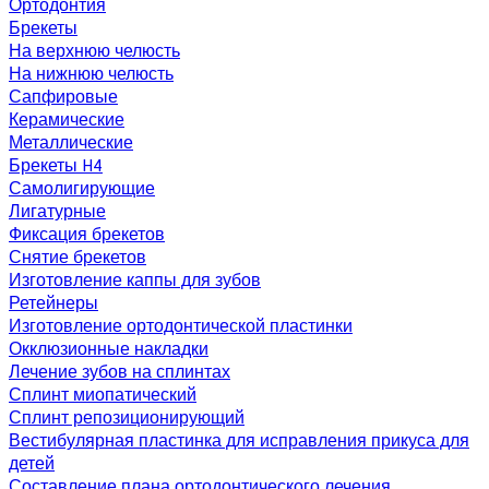
Ортодонтия
Брекеты
На верхнюю челюсть
На нижнюю челюсть
Сапфировые
Керамические
Металлические
Брекеты H4
Самолигирующие
Лигатурные
Фиксация брекетов
Снятие брекетов
Изготовление каппы для зубов
Ретейнеры
Изготовление ортодонтической пластинки
Окклюзионные накладки
Лечение зубов на сплинтах
Сплинт миопатический
Сплинт репозиционирующий
Вестибулярная пластинка для исправления прикуса для
детей
Составление плана ортодонтического лечения