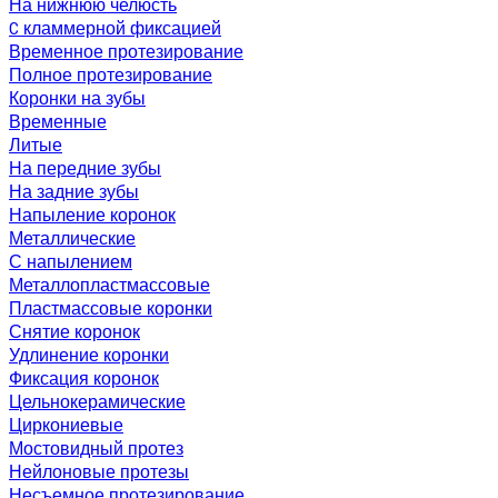
На нижнюю челюсть
C кламмерной фиксацией
Временное протезирование
Полное протезирование
Коронки на зубы
Временные
Литые
На передние зубы
На задние зубы
Напыление коронок
Металлические
С напылением
Металлопластмассовые
Пластмассовые коронки
Снятие коронок
Удлинение коронки
Фиксация коронок
Цельнокерамические
Циркониевые
Мостовидный протез
Нейлоновые протезы
Несъемное протезирование