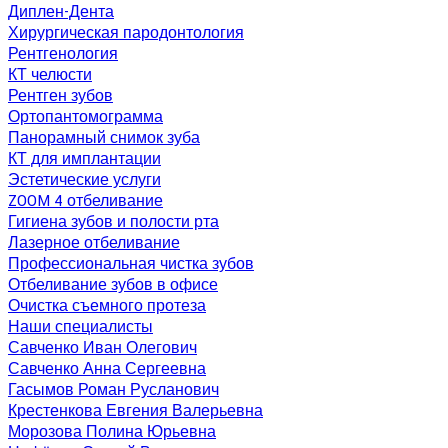
Диплен-Дента
Хирургическая пародонтология
Рентгенология
КТ челюсти
Рентген зубов
Ортопантомограмма
Панорамный снимок зуба
КТ для имплантации
Эстетические услуги
ZOOM 4 отбеливание
Гигиена зубов и полости рта
Лазерное отбеливание
Профессиональная чистка зубов
Отбеливание зубов в офисе
Очистка съемного протеза
Наши специалисты
Савченко Иван Олегович
Савченко Анна Сергеевна
Гасымов Роман Русланович
Крестенкова Евгения Валерьевна
Морозова Полина Юрьевна