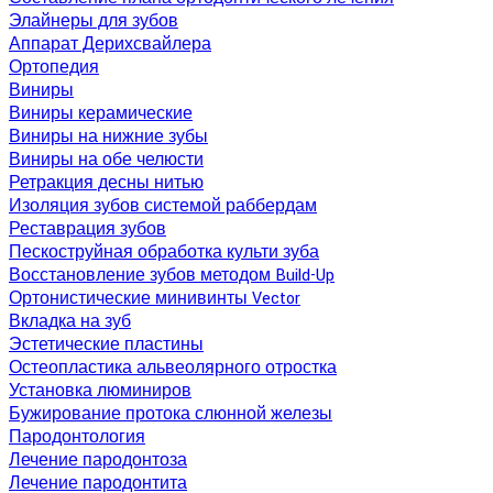
Элайнеры для зубов
Аппарат Дерихсвайлера
Ортопедия
Виниры
Виниры керамические
Виниры на нижние зубы
Виниры на обе челюсти
Ретракция десны нитью
Изоляция зубов системой раббердам
Реставрация зубов
Пескоструйная обработка культи зуба
Восстановление зубов методом Build-Up
Ортонистические минивинты Vector
Вкладка на зуб
Эстетические пластины
Остеопластика альвеолярного отростка
Установка люминиров
Бужирование протока слюнной железы
Пародонтология
Лечение пародонтоза
Лечение пародонтита