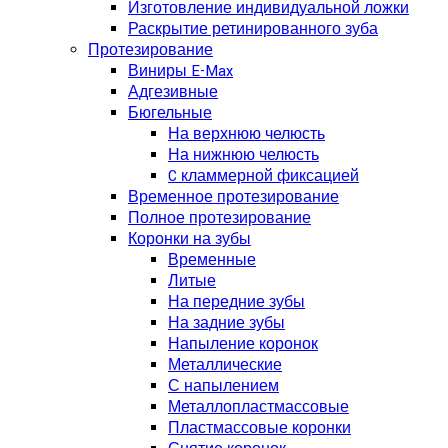
Изготовление индивидуальной ложки
Раскрытие ретинированного зуба
Протезирование
Виниры E-Max
Адгезивные
Бюгельные
На верхнюю челюсть
На нижнюю челюсть
C кламмерной фиксацией
Временное протезирование
Полное протезирование
Коронки на зубы
Временные
Литые
На передние зубы
На задние зубы
Напыление коронок
Металлические
С напылением
Металлопластмассовые
Пластмассовые коронки