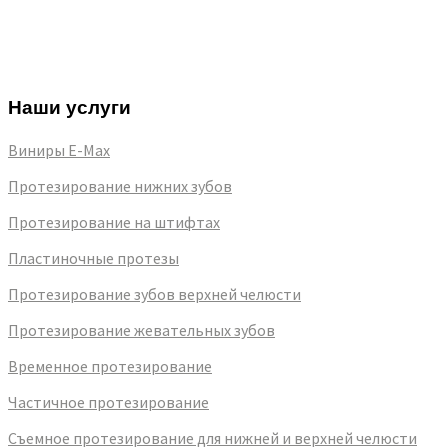
виниры/вкладки
Протезирование на имплантах при полной или
частичной потере зубов
Наши услуги
Виниры E-Max
Протезирование нижних зубов
Протезирование на штифтах
Пластиночные протезы
Протезирование зубов верхней челюсти
Протезирование жевательных зубов
Временное протезирование
Частичное протезирование
Съемное протезирование для нижней и верхней челюсти