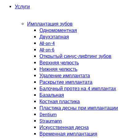
Услуги
Имплантация зубов
Одномоментная
Двухэтапная
All-on-4
All-on-6
Открытый синус-лифтинг зубов
Верхняя челюсть
Нижняя челюсть
Удаление имплантата
Раскрытие имплантата
Балочный протез на 4 имплантах
Базальная
Костная пластика
Пластика десны при имплантации
Dentium
Straumann
Искусственная десна
Временная имплантация