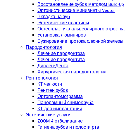
Восстановление зубов методом Build-Up
Ортонистические минивинты Vector
Вкладка на зуб
Эстетические пластины
Остеопластика альвеолярного отростка
Установка люминиров
Бужирование протока слюнной железы
Пародонтология
Лечение пародонтоза
Лечение пародонтита
Диплен-Дента
Хирургическая пародонтология
Рентгенология
КТ челюсти
Рентген зубов
Ортопантомограмма
Панорамный снимок зуба
КТ для имплантации
Эстетические услуги
ZOOM 4 отбеливание
Гигиена зубов и полости рта