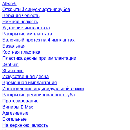
All-on-6
Открытый синус-лифтинг зубов
Верхняя челюсть
Нижняя челюсть
Удаление имплантата
Раскрытие имплантата
Балочный протез на 4 имплантах
Базальная
Костная пластика
Пластика десны при имплантации
Dentium
Straumann
Искусственная десна
Временная имплантация
Изготовление индивидуальной ложки
Раскрытие ретинированного зуба
Протезирование
Виниры E-Max
Адгезивные
Бюгельные
На верхнюю челюсть