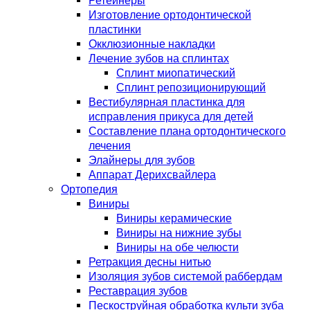
Ретейнеры
Изготовление ортодонтической
пластинки
Окклюзионные накладки
Лечение зубов на сплинтах
Сплинт миопатический
Сплинт репозиционирующий
Вестибулярная пластинка для
исправления прикуса для детей
Составление плана ортодонтического
лечения
Элайнеры для зубов
Аппарат Дерихсвайлера
Ортопедия
Виниры
Виниры керамические
Виниры на нижние зубы
Виниры на обе челюсти
Ретракция десны нитью
Изоляция зубов системой раббердам
Реставрация зубов
Пескоструйная обработка культи зуба