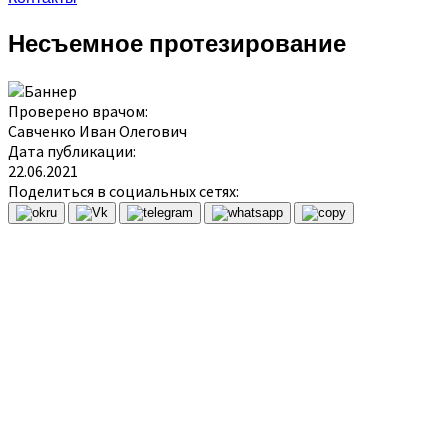
Несъемное протезирование
Проверено врачом:
Савченко Иван Олегович
Дата публикации:
22.06.2021
Поделиться в социальных сетях:
Современная стоматология предлагает
различные методы восстановления
целостности зубного ряда. Несъемное
протезирование позволяет заменить
утраченные зубы посредством установки
ортопедических конструкций, снять
которые можно только в кабинете врача.
Такие протезы фиксируются при помощи
специального цементирующего состава или
закрепляются на вживленном имплантате.