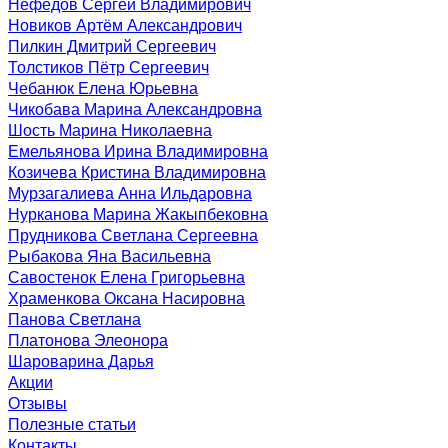
Нефёдов Сергей Владимирович
Новиков Артём Александрович
Пилкин Дмитрий Сергеевич
Толстиков Пётр Сергеевич
Чебанюк Елена Юрьевна
Чикобава Марина Александровна
Шость Марина Николаевна
Емельянова Ирина Владимировна
Козичева Кристина Владимировна
Мурзагалиева Анна Ильдаровна
Нурканова Марина Жакыпбековна
Прудникова Светлана Сергеевна
Рыбакова Яна Васильевна
Савостенок Елена Григорьевна
Храменкова Оксана Насировна
Панова Светлана
Платонова Элеонора
Шароварина Дарья
Акции
Отзывы
Полезные статьи
Контакты