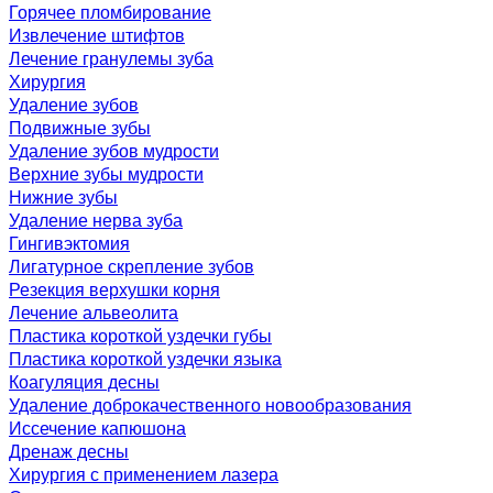
Горячее пломбирование
Извлечение штифтов
Лечение гранулемы зуба
Хирургия
Удаление зубов
Подвижные зубы
Удаление зубов мудрости
Верхние зубы мудрости
Нижние зубы
Удаление нерва зуба
Гингивэктомия
Лигатурное скрепление зубов
Резекция верхушки корня
Лечение альвеолита
Пластика короткой уздечки губы
Пластика короткой уздечки языка
Коагуляция десны
Удаление доброкачественного новообразования
Иссечение капюшона
Дренаж десны
Хирургия с применением лазера