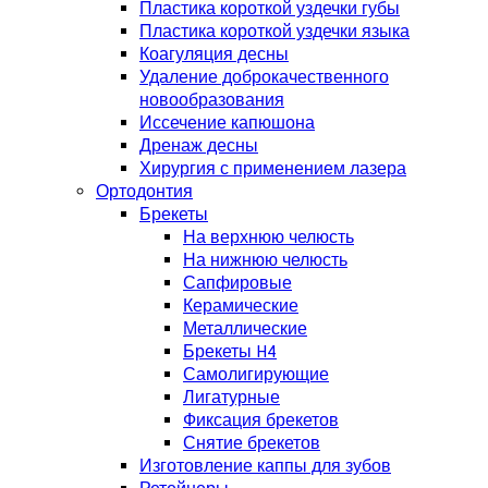
Пластика короткой уздечки губы
Пластика короткой уздечки языка
Коагуляция десны
Удаление доброкачественного
новообразования
Иссечение капюшона
Дренаж десны
Хирургия с применением лазера
Ортодонтия
Брекеты
На верхнюю челюсть
На нижнюю челюсть
Сапфировые
Керамические
Металлические
Брекеты H4
Самолигирующие
Лигатурные
Фиксация брекетов
Снятие брекетов
Изготовление каппы для зубов