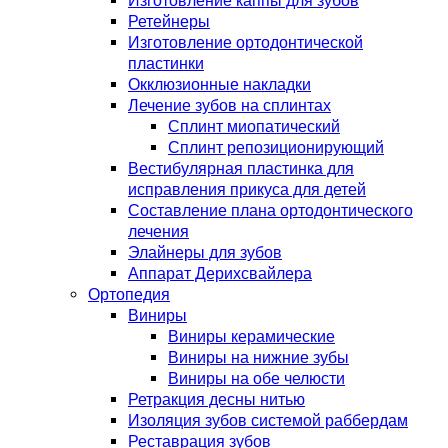
Изготовление каппы для зубов
Ретейнеры
Изготовление ортодонтической
пластинки
Окклюзионные накладки
Лечение зубов на сплинтах
Сплинт миопатический
Сплинт репозиционирующий
Вестибулярная пластинка для
исправления прикуса для детей
Составление плана ортодонтического
лечения
Элайнеры для зубов
Аппарат Дерихсвайлера
Ортопедия
Виниры
Виниры керамические
Виниры на нижние зубы
Виниры на обе челюсти
Ретракция десны нитью
Изоляция зубов системой раббердам
Реставрация зубов