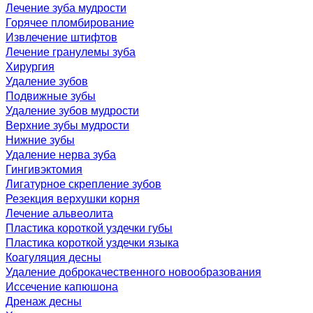
Лечение зуба мудрости
Горячее пломбирование
Извлечение штифтов
Лечение гранулемы зуба
Хирургия
Удаление зубов
Подвижные зубы
Удаление зубов мудрости
Верхние зубы мудрости
Нижние зубы
Удаление нерва зуба
Гингивэктомия
Лигатурное скрепление зубов
Резекция верхушки корня
Лечение альвеолита
Пластика короткой уздечки губы
Пластика короткой уздечки языка
Коагуляция десны
Удаление доброкачественного новообразования
Иссечение капюшона
Дренаж десны