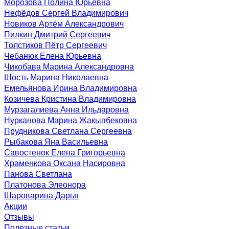
Морозова Полина Юрьевна
Нефёдов Сергей Владимирович
Новиков Артём Александрович
Пилкин Дмитрий Сергеевич
Толстиков Пётр Сергеевич
Чебанюк Елена Юрьевна
Чикобава Марина Александровна
Шость Марина Николаевна
Емельянова Ирина Владимировна
Козичева Кристина Владимировна
Мурзагалиева Анна Ильдаровна
Нурканова Марина Жакыпбековна
Прудникова Светлана Сергеевна
Рыбакова Яна Васильевна
Савостенок Елена Григорьевна
Храменкова Оксана Насировна
Панова Светлана
Платонова Элеонора
Шароварина Дарья
Акции
Отзывы
Полезные статьи