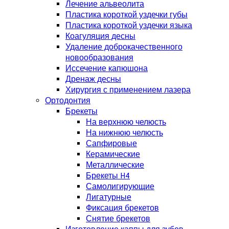
Лечение альвеолита
Пластика короткой уздечки губы
Пластика короткой уздечки языка
Коагуляция десны
Удаление доброкачественного
новообразования
Иссечение капюшона
Дренаж десны
Хирургия с применением лазера
Ортодонтия
Брекеты
На верхнюю челюсть
На нижнюю челюсть
Сапфировые
Керамические
Металлические
Брекеты H4
Самолигирующие
Лигатурные
Фиксация брекетов
Снятие брекетов