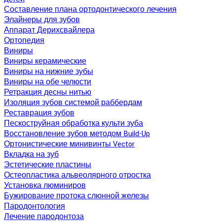
Составление плана ортодонтического лечения
Элайнеры для зубов
Аппарат Дерихсвайлера
Ортопедия
Виниры
Виниры керамические
Виниры на нижние зубы
Виниры на обе челюсти
Ретракция десны нитью
Изоляция зубов системой раббердам
Реставрация зубов
Пескоструйная обработка культи зуба
Восстановление зубов методом Build-Up
Ортонистические минивинты Vector
Вкладка на зуб
Эстетические пластины
Остеопластика альвеолярного отростка
Установка люминиров
Бужирование протока слюнной железы
Пародонтология
Лечение пародонтоза