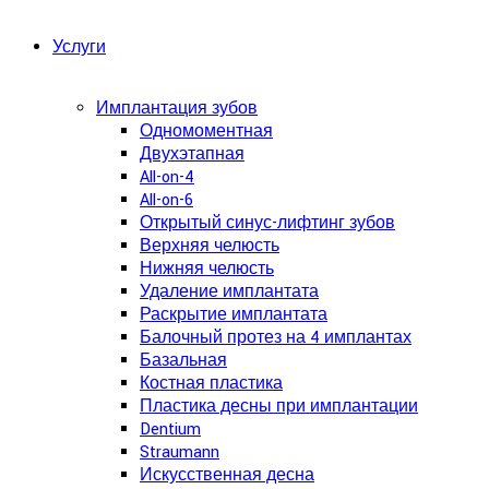
Услуги
Имплантация зубов
Одномоментная
Двухэтапная
All-on-4
All-on-6
Открытый синус-лифтинг зубов
Верхняя челюсть
Нижняя челюсть
Удаление имплантата
Раскрытие имплантата
Балочный протез на 4 имплантах
Базальная
Костная пластика
Пластика десны при имплантации
Dentium
Straumann
Искусственная десна