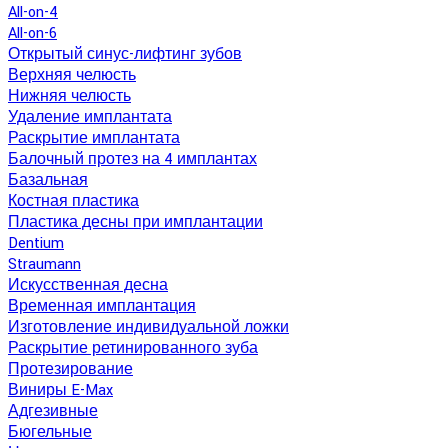
All-on-4
All-on-6
Открытый синус-лифтинг зубов
Верхняя челюсть
Нижняя челюсть
Удаление имплантата
Раскрытие имплантата
Балочный протез на 4 имплантах
Базальная
Костная пластика
Пластика десны при имплантации
Dentium
Straumann
Искусственная десна
Временная имплантация
Изготовление индивидуальной ложки
Раскрытие ретинированного зуба
Протезирование
Виниры E-Max
Адгезивные
Бюгельные