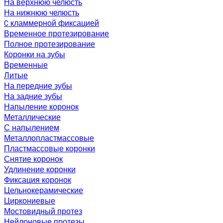
На верхнюю челюсть
На нижнюю челюсть
C кламмерной фиксацией
Временное протезирование
Полное протезирование
Коронки на зубы
Временные
Литые
На передние зубы
На задние зубы
Напыление коронок
Металлические
С напылением
Металлопластмассовые
Пластмассовые коронки
Снятие коронок
Удлинение коронки
Фиксация коронок
Цельнокерамические
Циркониевые
Мостовидный протез
Нейлоновые протезы