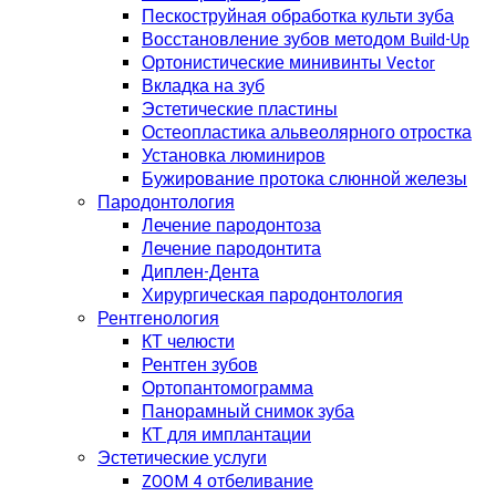
Пескоструйная обработка культи зуба
Восстановление зубов методом Build-Up
Ортонистические минивинты Vector
Вкладка на зуб
Эстетические пластины
Остеопластика альвеолярного отростка
Установка люминиров
Бужирование протока слюнной железы
Пародонтология
Лечение пародонтоза
Лечение пародонтита
Диплен-Дента
Хирургическая пародонтология
Рентгенология
КТ челюсти
Рентген зубов
Ортопантомограмма
Панорамный снимок зуба
КТ для имплантации
Эстетические услуги
ZOOM 4 отбеливание