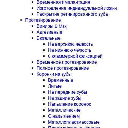
Временная имплантация
Изготовление индивидуальной ложки
Раскрытие ретинированного зуба
Протезирование
Виниры E-Max
Адгезивные
Бюгельные
На верхнюю челюсть
На нижнюю челюсть
C кламмерной фиксацией
Временное протезирование
Полное протезирование
Коронки на зубы
Временные
Литые
На передние зубы
На задние зубы
Напыление коронок
Металлические
С напылением
Металлопластмассовые