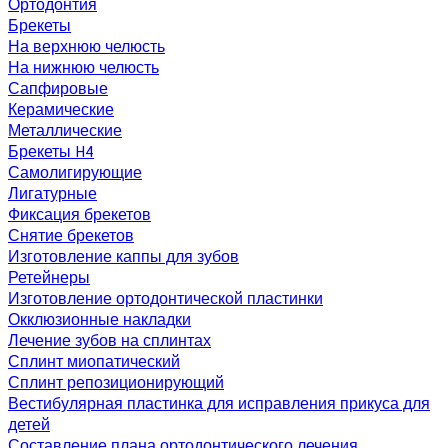
Ортодонтия
Брекеты
На верхнюю челюсть
На нижнюю челюсть
Сапфировые
Керамические
Металлические
Брекеты H4
Самолигирующие
Лигатурные
Фиксация брекетов
Снятие брекетов
Изготовление каппы для зубов
Ретейнеры
Изготовление ортодонтической пластинки
Окклюзионные накладки
Лечение зубов на сплинтах
Сплинт миопатический
Сплинт репозиционирующий
Вестибулярная пластинка для исправления прикуса для
детей
Составление плана ортодонтического лечения