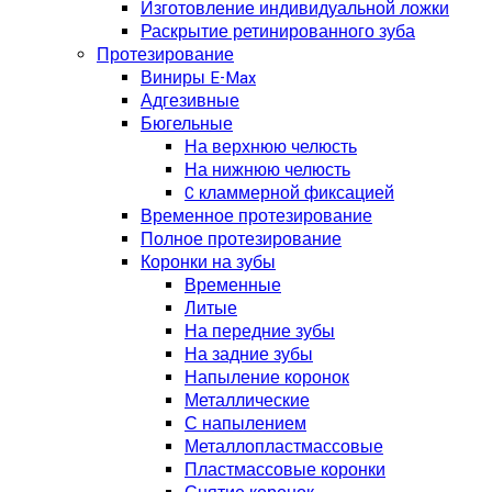
Изготовление индивидуальной ложки
Раскрытие ретинированного зуба
Протезирование
Виниры E-Max
Адгезивные
Бюгельные
На верхнюю челюсть
На нижнюю челюсть
C кламмерной фиксацией
Временное протезирование
Полное протезирование
Коронки на зубы
Временные
Литые
На передние зубы
На задние зубы
Напыление коронок
Металлические
С напылением
Металлопластмассовые
Пластмассовые коронки