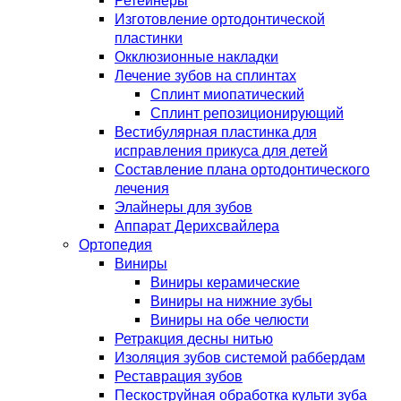
Ретейнеры
Изготовление ортодонтической
пластинки
Окклюзионные накладки
Лечение зубов на сплинтах
Сплинт миопатический
Сплинт репозиционирующий
Вестибулярная пластинка для
исправления прикуса для детей
Составление плана ортодонтического
лечения
Элайнеры для зубов
Аппарат Дерихсвайлера
Ортопедия
Виниры
Виниры керамические
Виниры на нижние зубы
Виниры на обе челюсти
Ретракция десны нитью
Изоляция зубов системой раббердам
Реставрация зубов
Пескоструйная обработка культи зуба