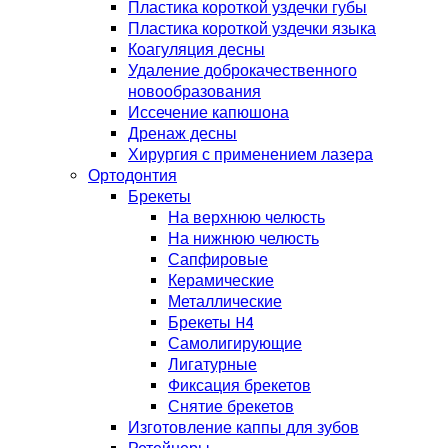
Пластика короткой уздечки губы
Пластика короткой уздечки языка
Коагуляция десны
Удаление доброкачественного
новообразования
Иссечение капюшона
Дренаж десны
Хирургия с применением лазера
Ортодонтия
Брекеты
На верхнюю челюсть
На нижнюю челюсть
Сапфировые
Керамические
Металлические
Брекеты H4
Самолигирующие
Лигатурные
Фиксация брекетов
Снятие брекетов
Изготовление каппы для зубов