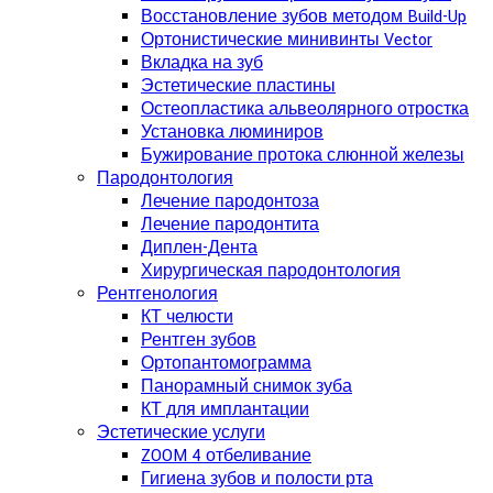
Восстановление зубов методом Build-Up
Ортонистические минивинты Vector
Вкладка на зуб
Эстетические пластины
Остеопластика альвеолярного отростка
Установка люминиров
Бужирование протока слюнной железы
Пародонтология
Лечение пародонтоза
Лечение пародонтита
Диплен-Дента
Хирургическая пародонтология
Рентгенология
КТ челюсти
Рентген зубов
Ортопантомограмма
Панорамный снимок зуба
КТ для имплантации
Эстетические услуги
ZOOM 4 отбеливание
Гигиена зубов и полости рта