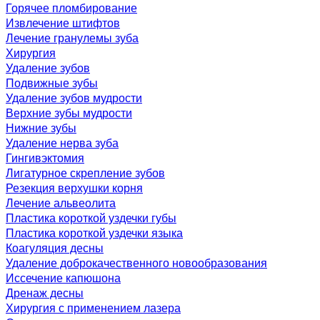
Горячее пломбирование
Извлечение штифтов
Лечение гранулемы зуба
Хирургия
Удаление зубов
Подвижные зубы
Удаление зубов мудрости
Верхние зубы мудрости
Нижние зубы
Удаление нерва зуба
Гингивэктомия
Лигатурное скрепление зубов
Резекция верхушки корня
Лечение альвеолита
Пластика короткой уздечки губы
Пластика короткой уздечки языка
Коагуляция десны
Удаление доброкачественного новообразования
Иссечение капюшона
Дренаж десны
Хирургия с применением лазера