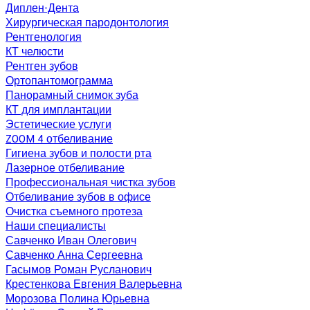
Диплен-Дента
Хирургическая пародонтология
Рентгенология
КТ челюсти
Рентген зубов
Ортопантомограмма
Панорамный снимок зуба
КТ для имплантации
Эстетические услуги
ZOOM 4 отбеливание
Гигиена зубов и полости рта
Лазерное отбеливание
Профессиональная чистка зубов
Отбеливание зубов в офисе
Очистка съемного протеза
Наши специалисты
Савченко Иван Олегович
Савченко Анна Сергеевна
Гасымов Роман Русланович
Крестенкова Евгения Валерьевна
Морозова Полина Юрьевна