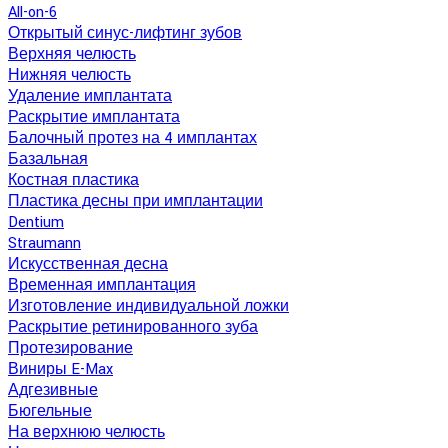
All-on-6
Открытый синус-лифтинг зубов
Верхняя челюсть
Нижняя челюсть
Удаление имплантата
Раскрытие имплантата
Балочный протез на 4 имплантах
Базальная
Костная пластика
Пластика десны при имплантации
Dentium
Straumann
Искусственная десна
Временная имплантация
Изготовление индивидуальной ложки
Раскрытие ретинированного зуба
Протезирование
Виниры E-Max
Адгезивные
Бюгельные
На верхнюю челюсть