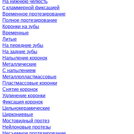
На нижнюю челюсть
C кламмерной фиксацией
Временное протезирование
Полное протезирование
Коронки на зубы
Временные
Литые
На передние зубы
На задние зубы
Напыление коронок
Металлические
С напылением
Металлопластмассовые
Пластмассовые коронки
Снятие коронок
Удлинение коронки
Фиксация коронок
Цельнокерамические
Циркониевые
Мостовидный протез
Нейлоновые протезы
Несъемное протезирование