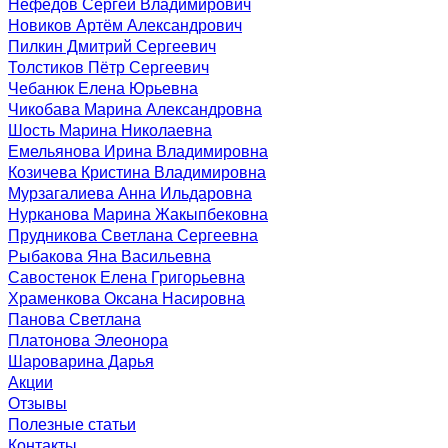
Нефёдов Сергей Владимирович
Новиков Артём Александрович
Пилкин Дмитрий Сергеевич
Толстиков Пётр Сергеевич
Чебанюк Елена Юрьевна
Чикобава Марина Александровна
Шость Марина Николаевна
Емельянова Ирина Владимировна
Козичева Кристина Владимировна
Мурзагалиева Анна Ильдаровна
Нурканова Марина Жакыпбековна
Прудникова Светлана Сергеевна
Рыбакова Яна Васильевна
Савостенок Елена Григорьевна
Храменкова Оксана Насировна
Панова Светлана
Платонова Элеонора
Шароварина Дарья
Акции
Отзывы
Полезные статьи
Контакты