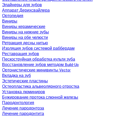
Элайнеры для зубов
Аппарат Дерихсвайлера
Ортопедия
Виниры
Виниры керамические
Виниры на нижние зубы
Виниры на обе челюсти
Ретракция десны нитью
Изоляция зубов системой раббердам
Реставрация зубов
Пескоструйная обработка культи зуба
Восстановление зубов методом Build-Up
Ортонистические минивинты Vector
Вкладка на зуб
Эстетические пластины
Остеопластика альвеолярного отростка
Установка люминиров
Бужирование протока слюнной железы
Пародонтология
Лечение пародонтоза
Лечение пародонтита