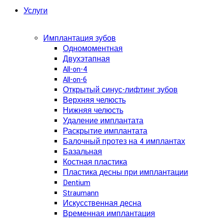
Услуги
Имплантация зубов
Одномоментная
Двухэтапная
All-on-4
All-on-6
Открытый синус-лифтинг зубов
Верхняя челюсть
Нижняя челюсть
Удаление имплантата
Раскрытие имплантата
Балочный протез на 4 имплантах
Базальная
Костная пластика
Пластика десны при имплантации
Dentium
Straumann
Искусственная десна
Временная имплантация