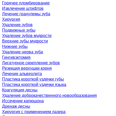
Горячее пломбирование
Извлечение штифтов
Лечение гранулемы зуба
Хирургия
Удаление зубов
Подвижные зубы
Удаление зубов мудрости
Верхние зубы мудрости
Нижние зубы
Удаление нерва зуба
Гингивэктомия
Лигатурное скрепление зубов
Резекция верхушки корня
Лечение альвеолита
Пластика короткой уздечки губы
Пластика короткой уздечки языка
Коагуляция десны
Удаление доброкачественного новообразования
Иссечение капюшона
Дренаж десны
Хирургия с применением лазера