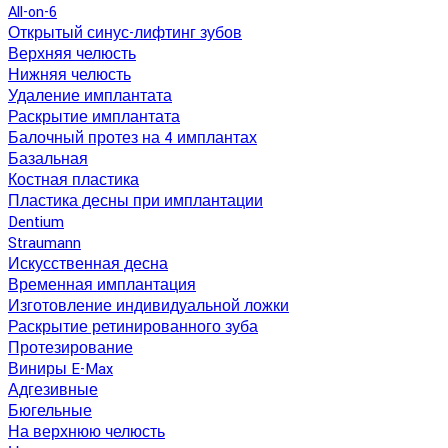
All-on-6
Открытый синус-лифтинг зубов
Верхняя челюсть
Нижняя челюсть
Удаление имплантата
Раскрытие имплантата
Балочный протез на 4 имплантах
Базальная
Костная пластика
Пластика десны при имплантации
Dentium
Straumann
Искусственная десна
Временная имплантация
Изготовление индивидуальной ложки
Раскрытие ретинированного зуба
Протезирование
Виниры E-Max
Адгезивные
Бюгельные
На верхнюю челюсть