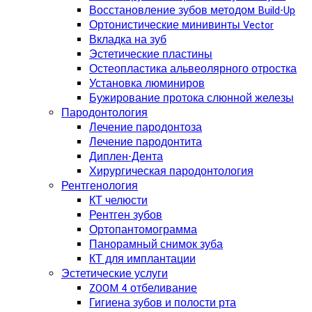
Восстановление зубов методом Build-Up
Ортонистические минивинты Vector
Вкладка на зуб
Эстетические пластины
Остеопластика альвеолярного отростка
Установка люминиров
Бужирование протока слюнной железы
Пародонтология
Лечение пародонтоза
Лечение пародонтита
Диплен-Дента
Хирургическая пародонтология
Рентгенология
КТ челюсти
Рентген зубов
Ортопантомограмма
Панорамный снимок зуба
КТ для имплантации
Эстетические услуги
ZOOM 4 отбеливание
Гигиена зубов и полости рта