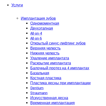
Услуги
Имплантация зубов
Одномоментная
Двухэтапная
All-on-4
All-on-6
Открытый синус-лифтинг зубов
Верхняя челюсть
Нижняя челюсть
Удаление имплантата
Раскрытие имплантата
Балочный протез на 4 имплантах
Базальная
Костная пластика
Пластика десны при имплантации
Dentium
Straumann
Искусственная десна
Временная имплантация