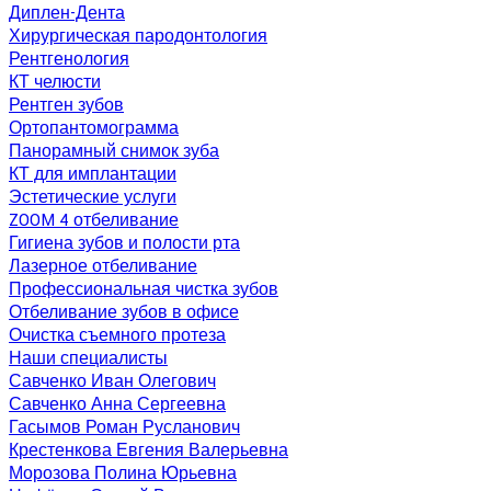
Диплен-Дента
Хирургическая пародонтология
Рентгенология
КТ челюсти
Рентген зубов
Ортопантомограмма
Панорамный снимок зуба
КТ для имплантации
Эстетические услуги
ZOOM 4 отбеливание
Гигиена зубов и полости рта
Лазерное отбеливание
Профессиональная чистка зубов
Отбеливание зубов в офисе
Очистка съемного протеза
Наши специалисты
Савченко Иван Олегович
Савченко Анна Сергеевна
Гасымов Роман Русланович
Крестенкова Евгения Валерьевна
Морозова Полина Юрьевна