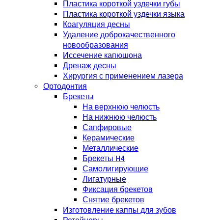
Пластика короткой уздечки губы
Пластика короткой уздечки языка
Коагуляция десны
Удаление доброкачественного
новообразования
Иссечение капюшона
Дренаж десны
Хирургия с применением лазера
Ортодонтия
Брекеты
На верхнюю челюсть
На нижнюю челюсть
Сапфировые
Керамические
Металлические
Брекеты H4
Самолигирующие
Лигатурные
Фиксация брекетов
Снятие брекетов
Изготовление каппы для зубов