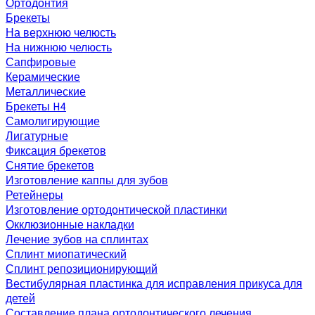
Ортодонтия
Брекеты
На верхнюю челюсть
На нижнюю челюсть
Сапфировые
Керамические
Металлические
Брекеты H4
Самолигирующие
Лигатурные
Фиксация брекетов
Снятие брекетов
Изготовление каппы для зубов
Ретейнеры
Изготовление ортодонтической пластинки
Окклюзионные накладки
Лечение зубов на сплинтах
Сплинт миопатический
Сплинт репозиционирующий
Вестибулярная пластинка для исправления прикуса для
детей
Составление плана ортодонтического лечения