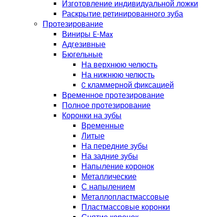
Изготовление индивидуальной ложки
Раскрытие ретинированного зуба
Протезирование
Виниры E-Max
Адгезивные
Бюгельные
На верхнюю челюсть
На нижнюю челюсть
C кламмерной фиксацией
Временное протезирование
Полное протезирование
Коронки на зубы
Временные
Литые
На передние зубы
На задние зубы
Напыление коронок
Металлические
С напылением
Металлопластмассовые
Пластмассовые коронки