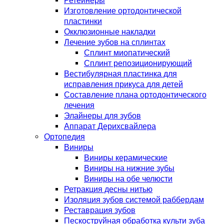
Ретейнеры
Изготовление ортодонтической
пластинки
Окклюзионные накладки
Лечение зубов на сплинтах
Сплинт миопатический
Сплинт репозиционирующий
Вестибулярная пластинка для
исправления прикуса для детей
Составление плана ортодонтического
лечения
Элайнеры для зубов
Аппарат Дерихсвайлера
Ортопедия
Виниры
Виниры керамические
Виниры на нижние зубы
Виниры на обе челюсти
Ретракция десны нитью
Изоляция зубов системой раббердам
Реставрация зубов
Пескоструйная обработка культи зуба