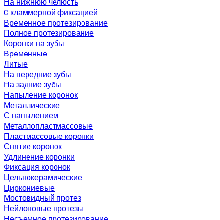
На нижнюю челюсть
C кламмерной фиксацией
Временное протезирование
Полное протезирование
Коронки на зубы
Временные
Литые
На передние зубы
На задние зубы
Напыление коронок
Металлические
С напылением
Металлопластмассовые
Пластмассовые коронки
Снятие коронок
Удлинение коронки
Фиксация коронок
Цельнокерамические
Циркониевые
Мостовидный протез
Нейлоновые протезы
Несъемное протезирование