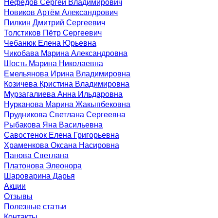
Нефёдов Сергей Владимирович
Новиков Артём Александрович
Пилкин Дмитрий Сергеевич
Толстиков Пётр Сергеевич
Чебанюк Елена Юрьевна
Чикобава Марина Александровна
Шость Марина Николаевна
Емельянова Ирина Владимировна
Козичева Кристина Владимировна
Мурзагалиева Анна Ильдаровна
Нурканова Марина Жакыпбековна
Прудникова Светлана Сергеевна
Рыбакова Яна Васильевна
Савостенок Елена Григорьевна
Храменкова Оксана Насировна
Панова Светлана
Платонова Элеонора
Шароварина Дарья
Акции
Отзывы
Полезные статьи
Контакты