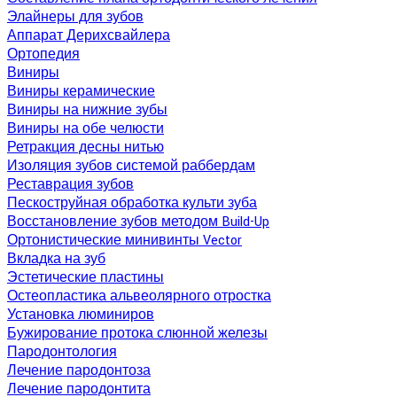
Элайнеры для зубов
Аппарат Дерихсвайлера
Ортопедия
Виниры
Виниры керамические
Виниры на нижние зубы
Виниры на обе челюсти
Ретракция десны нитью
Изоляция зубов системой раббердам
Реставрация зубов
Пескоструйная обработка культи зуба
Восстановление зубов методом Build-Up
Ортонистические минивинты Vector
Вкладка на зуб
Эстетические пластины
Остеопластика альвеолярного отростка
Установка люминиров
Бужирование протока слюнной железы
Пародонтология
Лечение пародонтоза
Лечение пародонтита